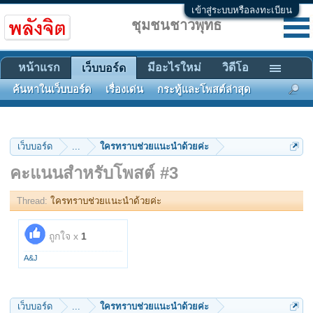
เข้าสู่ระบบหรือลงทะเบียน
ชุมชนชาวพุทธ
หน้าแรก
มีอะไรใหม่
วิดีโอ
เว็บบอร์ด
ค้นหาในเว็บบอร์ด
เรื่องเด่น
กระทู้และโพสต์ล่าสุด
เว็บบอร์ด
...
ใครทราบช่วยแนะนำด้วยค่ะ
คะแนนสำหรับโพสต์ #3
Thread:
ใครทราบช่วยแนะนำด้วยค่ะ
ถูกใจ x
1
A&J
เว็บบอร์ด
...
ใครทราบช่วยแนะนำด้วยค่ะ