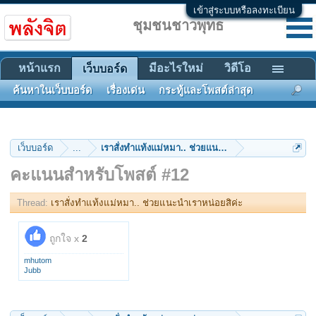
เข้าสู่ระบบหรือลงทะเบียน
ชุมชนชาวพุทธ
หน้าแรก
มีอะไรใหม่
วิดีโอ
เว็บบอร์ด
ค้นหาในเว็บบอร์ด
เรื่องเด่น
กระทู้และโพสต์ล่าสุด
เว็บบอร์ด
...
เราสั่งทำแท้งแม่หมา.. ช่วยแนะนำเราหน่อยสิค่ะ
คะแนนสำหรับโพสต์ #12
Thread:
เราสั่งทำแท้งแม่หมา.. ช่วยแนะนำเราหน่อยสิค่ะ
ถูกใจ x
2
mhutom
Jubb