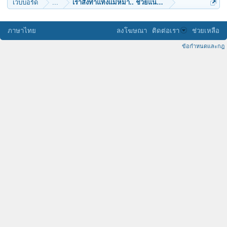
เว็บบอร์ด
...
เราสั่งทำแท้งแม่หมา.. ช่วยแนะนำเราหน่อยสิค่ะ
ภาษาไทย
ลงโฆษณา
ติดต่อเรา
ช่วยเหลือ
ข้อกำหนดและกฎ