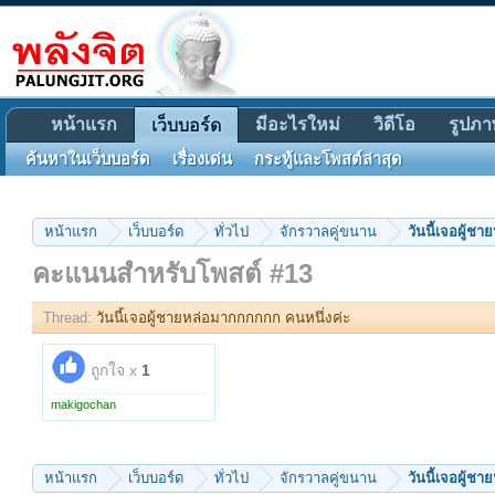
หน้าแรก
มีอะไรใหม่
วิดีโอ
รูปภา
เว็บบอร์ด
ค้นหาในเว็บบอร์ด
เรื่องเด่น
กระทู้และโพสต์ล่าสุด
หน้าแรก
เว็บบอร์ด
ทั่วไป
จักรวาลคู่ขนาน
วันนี้เจอผู้ช
คะแนนสำหรับโพสต์ #13
Thread:
วันนี้เจอผู้ชายหล่อมากกกกกก คนหนึ่งค่ะ
ถูกใจ x
1
makigochan
หน้าแรก
เว็บบอร์ด
ทั่วไป
จักรวาลคู่ขนาน
วันนี้เจอผู้ช