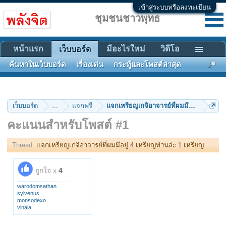
เข้าสู่ระบบหรือลงทะเบียน
ชุมชนชาวพุทธ
หน้าแรก
มีอะไรใหม่
วิดีโอ
เว็บบอร์ด
ค้นหาในเว็บบอร์ด
เรื่องเด่น
กระทู้และโพสต์ล่าสุด
เว็บบอร์ด
...
แจกฟรี
แจกเหรียญเกจิอาจารย์ที่ผมมีอยู่ 4 เหรียญ
คะแนนสำหรับโพสต์ #1
Thread:
แจกเหรียญเกจิอาจารย์ที่ผมมีอยู่ 4 เหรียญท่านล่ะ 1 เหรียญ
ถูกใจ x
4
warodomsathan
sylvenus
monsodexo
vinaia