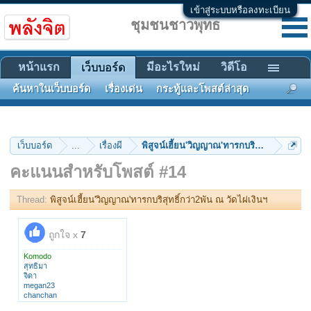
เข้าสู่ระบบหรือลงทะเบียน
ชุมชนชาวพุทธ
หน้าแรก
มีอะไรใหม่
วิดีโอ
เว็บบอร์ด
ค้นหาในเว็บบอร์ด
เรื่องเด่น
กระทู้และโพสต์ล่าสุด
เว็บบอร์ด
...
เรื่องผี
พิสูจน์เฮี้ยน'วิญญาณ'ทารกบริสุทธิ์กว่า2พัน 
คะแนนสำหรับโพสต์ #14
Thread:
พิสูจน์เฮี้ยน'วิญญาณ'ทารกบริสุทธิ์กว่า2พัน ณ วัดไผ่เงินฯ
ถูกใจ x
7
Komodo
สุทธิมา
จิดา
megan23
chanchan
นายเก๋อ