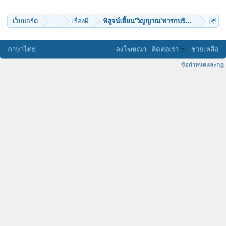
บัวพ้นน้ำ
เว็บบอร์ด
...
เรื่องผี
พิสูจน์เฮี้ยน'วิญญาณ'ทารกบริสุทธิ์กว่า2พัน 
ภาษาไทย
ลงโฆษณา
ติดต่อเรา
ช่วยเหลือ
ข้อกำหนดและกฎ