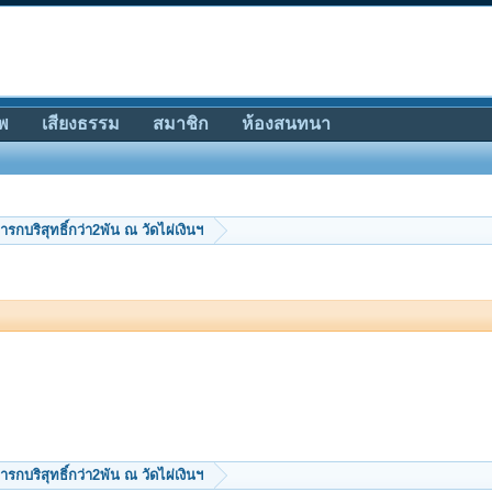
พ
เสียงธรรม
สมาชิก
ห้องสนทนา
ารกบริสุทธิ์กว่า2พัน ณ วัดไผ่เงินฯ
ารกบริสุทธิ์กว่า2พัน ณ วัดไผ่เงินฯ