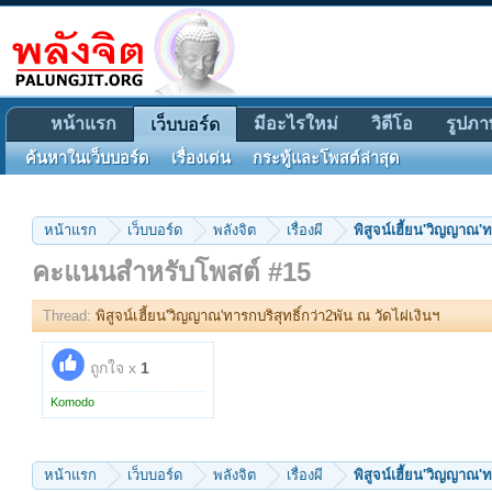
หน้าแรก
มีอะไรใหม่
วิดีโอ
รูปภา
เว็บบอร์ด
ค้นหาในเว็บบอร์ด
เรื่องเด่น
กระทู้และโพสต์ล่าสุด
หน้าแรก
เว็บบอร์ด
พลังจิต
เรื่องผี
พิสูจน์เฮี้ยน'วิญญาณ'ท
คะแนนสำหรับโพสต์ #15
Thread:
พิสูจน์เฮี้ยน'วิญญาณ'ทารกบริสุทธิ์กว่า2พัน ณ วัดไผ่เงินฯ
ถูกใจ x
1
Komodo
หน้าแรก
เว็บบอร์ด
พลังจิต
เรื่องผี
พิสูจน์เฮี้ยน'วิญญาณ'ท