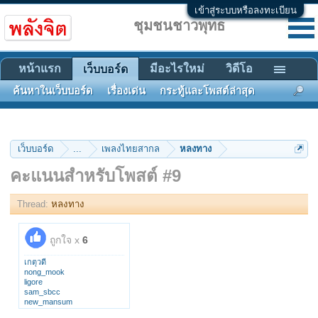
เข้าสู่ระบบหรือลงทะเบียน
ชุมชนชาวพุทธ
หน้าแรก
มีอะไรใหม่
วิดีโอ
เว็บบอร์ด
ค้นหาในเว็บบอร์ด
เรื่องเด่น
กระทู้และโพสต์ล่าสุด
เว็บบอร์ด
...
เพลงไทยสากล
หลงทาง
คะแนนสำหรับโพสต์ #9
Thread:
หลงทาง
ถูกใจ x
6
เกตุวดี
nong_mook
ligore
sam_sbcc
new_mansum
ทนงเทพ