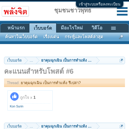
เข้าสู่ระบบหรือลงทะเบียน
ชุมชนชาวพุทธ
หน้าแรก
มีอะไรใหม่
วิดีโอ
เว็บบอร์ด
ค้นหาในเว็บบอร์ด
เรื่องเด่น
กระทู้และโพสต์ล่าสุด
เว็บบอร์ด
...
ยาคุมฉุกเฉิน เป็นการทำแท้ง รึเปล่า?
คะแนนสำหรับโพสต์ #6
Thread:
ยาคุมฉุกเฉิน เป็นการทำแท้ง รึเปล่า?
ถูกใจ x
1
Kon Surin
เว็บบอร์ด
...
ยาคุมฉุกเฉิน เป็นการทำแท้ง รึเปล่า?