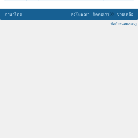
ภาษาไทย
ลงโฆษณา
ติดต่อเรา
ช่วยเหลือ
ข้อกำหนดและกฎ