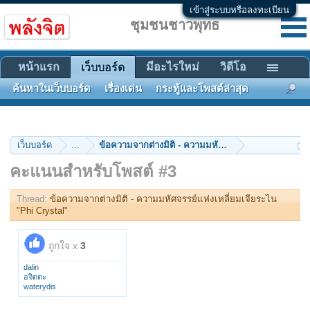
เข้าสู่ระบบหรือลงทะเบียน
ชุมชนชาวพุทธ
หน้าแรก
มีอะไรใหม่
วิดีโอ
เว็บบอร์ด
ค้นหาในเว็บบอร์ด
เรื่องเด่น
กระทู้และโพสต์ล่าสุด
เว็บบอร์ด
...
ข้อความจากต่างมิติ - ความมหัศจรรย์แห่งเหลี่ยมเจียร
คะแนนสำหรับโพสต์ #3
Thread:
ข้อความจากต่างมิติ - ความมหัศจรรย์แห่งเหลี่ยมเจียระไน
"Phi Crystal"
ถูกใจ x
3
dalin
อจิตตะ
waterydis