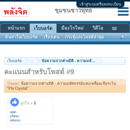
เข้าสู่ระบบหรือลงทะเบียน
ชุมชนชาวพุทธ
หน้าแรก
มีอะไรใหม่
วิดีโอ
เว็บบอร์ด
ค้นหาในเว็บบอร์ด
เรื่องเด่น
กระทู้และโพสต์ล่าสุด
เว็บบอร์ด
...
ข้อความจากต่างมิติ - ความมหัศจรรย์แห่งเหลี่ยมเจียร
คะแนนสำหรับโพสต์ #9
Thread:
ข้อความจากต่างมิติ - ความมหัศจรรย์แห่งเหลี่ยมเจียระไน
"Phi Crystal"
ถูกใจ x
3
dalin
อจิตตะ
talkjoss