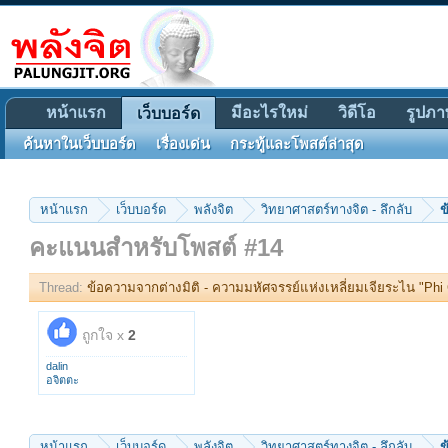
หน้าแรก
มีอะไรใหม่
วิดีโอ
รูปภา
เว็บบอร์ด
ค้นหาในเว็บบอร์ด
เรื่องเด่น
กระทู้และโพสต์ล่าสุด
หน้าแรก
เว็บบอร์ด
พลังจิต
วิทยาศาสตร์ทางจิต - ลึกลับ
ข
คะแนนสำหรับโพสต์ #14
Thread:
ข้อความจากต่างมิติ - ความมหัศจรรย์แห่งเหลี่ยมเจียระไน "Phi 
ถูกใจ x
2
dalin
อจิตตะ
หน้าแรก
เว็บบอร์ด
พลังจิต
วิทยาศาสตร์ทางจิต - ลึกลับ
ข