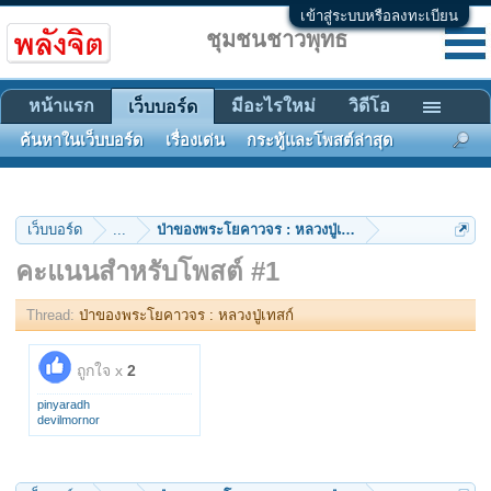
เข้าสู่ระบบหรือลงทะเบียน
ชุมชนชาวพุทธ
หน้าแรก
มีอะไรใหม่
วิดีโอ
เว็บบอร์ด
ค้นหาในเว็บบอร์ด
เรื่องเด่น
กระทู้และโพสต์ล่าสุด
เว็บบอร์ด
...
ป่าของพระโยคาวจร : หลวงปู่เทสก์
คะแนนสำหรับโพสต์ #1
Thread:
ป่าของพระโยคาวจร : หลวงปู่เทสก์
ถูกใจ x
2
pinyaradh
devilmornor