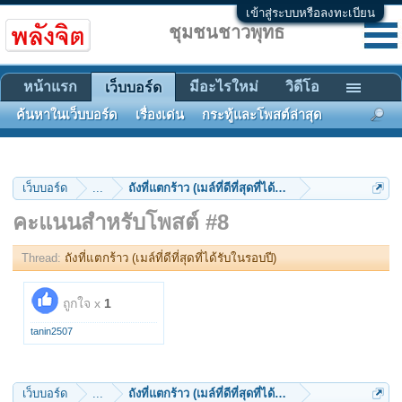
เข้าสู่ระบบหรือลงทะเบียน
ชุมชนชาวพุทธ
หน้าแรก
มีอะไรใหม่
วิดีโอ
เว็บบอร์ด
ค้นหาในเว็บบอร์ด
เรื่องเด่น
กระทู้และโพสต์ล่าสุด
เว็บบอร์ด
...
ถังที่แตกร้าว (เมล์ที่ดีที่สุดที่ได้รับในรอบปี)
คะแนนสำหรับโพสต์ #8
Thread:
ถังที่แตกร้าว (เมล์ที่ดีที่สุดที่ได้รับในรอบปี)
ถูกใจ x
1
tanin2507
เว็บบอร์ด
...
ถังที่แตกร้าว (เมล์ที่ดีที่สุดที่ได้รับในรอบปี)