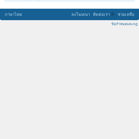
ภาษาไทย
ลงโฆษณา
ติดต่อเรา
ช่วยเหลือ
ข้อกำหนดและกฎ