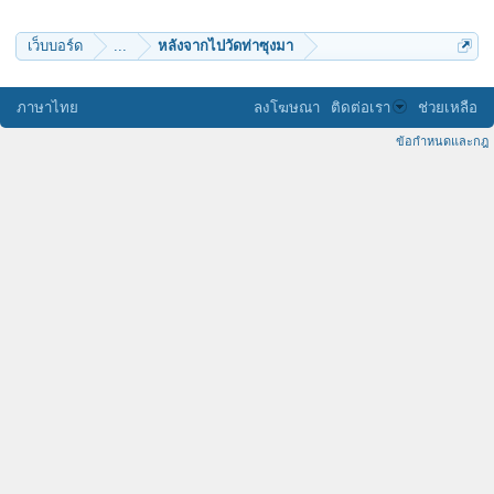
แม่น้องหมู
udtranger
sucha49
เว็บบอร์ด
...
หลังจากไปวัดท่าซุงมา
bcbig_beam
seahero
เด็กบางแค
A&J
ภาษาไทย
ลงโฆษณา
ติดต่อเรา
ช่วยเหลือ
ศิลปินชนบท
dhamaskidjai
ข้อกำหนดและกฎ
jks
RYO