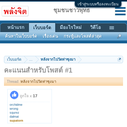
เข้าสู่ระบบหรือลงทะเบียน
ชุมชนชาวพุทธ
หน้าแรก
มีอะไรใหม่
วิดีโอ
เว็บบอร์ด
ค้นหาในเว็บบอร์ด
เรื่องเด่น
กระทู้และโพสต์ล่าสุด
เว็บบอร์ด
...
หลังจากไปวัดท่าซุงมา
คะแนนสำหรับโพสต์ #1
Thread:
หลังจากไปวัดท่าซุงมา
ถูกใจ x
17
orchidme
wrong
squrez
dalmat
supatorn
Duanpen_2499