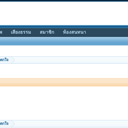
พ
เสียงธรรม
สมาชิก
ห้องสนทนา
่าตกใจ
่าตกใจ