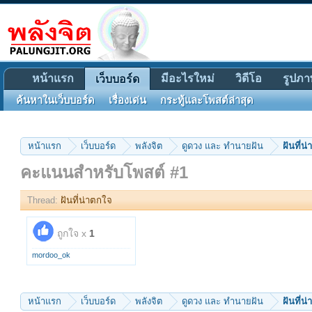
หน้าแรก
มีอะไรใหม่
วิดีโอ
รูปภา
เว็บบอร์ด
ค้นหาในเว็บบอร์ด
เรื่องเด่น
กระทู้และโพสต์ล่าสุด
หน้าแรก
เว็บบอร์ด
พลังจิต
ดูดวง และ ทำนายฝัน
ฝันที่น
คะแนนสำหรับโพสต์ #1
Thread:
ฝันที่น่าตกใจ
ถูกใจ x
1
mordoo_ok
หน้าแรก
เว็บบอร์ด
พลังจิต
ดูดวง และ ทำนายฝัน
ฝันที่น