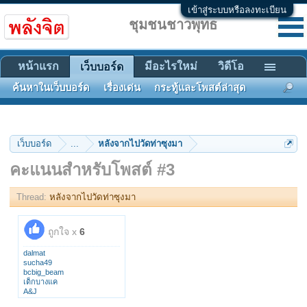
เข้าสู่ระบบหรือลงทะเบียน
ชุมชนชาวพุทธ
หน้าแรก
มีอะไรใหม่
วิดีโอ
เว็บบอร์ด
ค้นหาในเว็บบอร์ด
เรื่องเด่น
กระทู้และโพสต์ล่าสุด
เว็บบอร์ด
...
หลังจากไปวัดท่าซุงมา
คะแนนสำหรับโพสต์ #3
Thread:
หลังจากไปวัดท่าซุงมา
ถูกใจ x
6
dalmat
sucha49
bcbig_beam
เด็กบางแค
A&J
jks