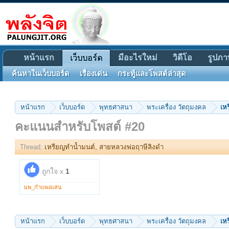
หน้าแรก
มีอะไรใหม่
วิดีโอ
รูปภา
เว็บบอร์ด
ค้นหาในเว็บบอร์ด
เรื่องเด่น
กระทู้และโพสต์ล่าสุด
หน้าแรก
เว็บบอร์ด
พุทธศาสนา
พระเครื่อง วัตถุมงคล
เห
คะแนนสำหรับโพสต์ #20
Thread:
เหรียญทำน้ำมนต์, สายหลวงพ่อฤาษีลิงดำ
ถูกใจ x
1
นพ_กำแพงแสน
หน้าแรก
เว็บบอร์ด
พุทธศาสนา
พระเครื่อง วัตถุมงคล
เห