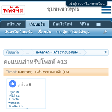
เข้าสู่ระบบหรือลงทะเบียน
ชุมชนชาวพุทธ
หน้าแรก
มีอะไรใหม่
วิดีโอ
เว็บบอร์ด
ค้นหาในเว็บบอร์ด
เรื่องเด่น
กระทู้และโพสต์ล่าสุด
เว็บบอร์ด
...
มงคลวัตถุ - เครื่องรางของขลัง (๑๒)
คะแนนสำหรับโพสต์ #13
Thread:
มงคลวัตถุ - เครื่องรางของขลัง (๑๒)
ถูกใจ x
6
ปทุมธานี
ตรีนิสิงเห
ขิมมะริด
warnipon
FinalRebirth
ศรัทธาพญาเวนไตย