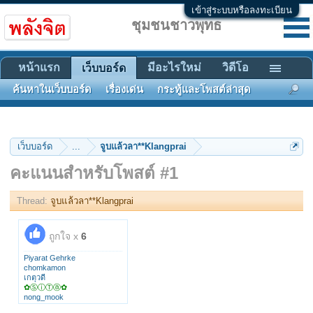
เข้าสู่ระบบหรือลงทะเบียน
ชุมชนชาวพุทธ
หน้าแรก
มีอะไรใหม่
วิดีโอ
เว็บบอร์ด
ค้นหาในเว็บบอร์ด
เรื่องเด่น
กระทู้และโพสต์ล่าสุด
เว็บบอร์ด
...
จูบแล้วลา**Klangprai
คะแนนสำหรับโพสต์ #1
Thread:
จูบแล้วลา**Klangprai
ถูกใจ x
6
Piyarat Gehrke
chomkamon
เกตุวดี
✿ⓈⓘⓉⓐ✿
nong_mook
KHONGRIT