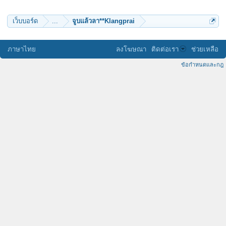
เว็บบอร์ด
...
จูบแล้วลา**Klangprai
ภาษาไทย
ลงโฆษณา
ติดต่อเรา
ช่วยเหลือ
ข้อกำหนดและกฎ