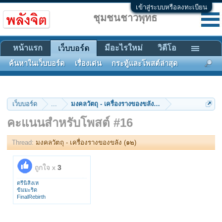
เข้าสู่ระบบหรือลงทะเบียน
ชุมชนชาวพุทธ
หน้าแรก
มีอะไรใหม่
วิดีโอ
เว็บบอร์ด
ค้นหาในเว็บบอร์ด
เรื่องเด่น
กระทู้และโพสต์ล่าสุด
เว็บบอร์ด
...
มงคลวัตถุ - เครื่องรางของขลัง (๑๒)
คะแนนสำหรับโพสต์ #16
Thread:
มงคลวัตถุ - เครื่องรางของขลัง (๑๒)
ถูกใจ x
3
ตรีนิสิงเห
ขิมมะริด
FinalRebirth