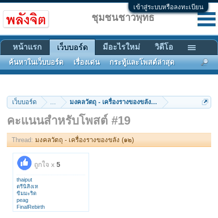
เข้าสู่ระบบหรือลงทะเบียน
ชุมชนชาวพุทธ
หน้าแรก
มีอะไรใหม่
วิดีโอ
เว็บบอร์ด
ค้นหาในเว็บบอร์ด
เรื่องเด่น
กระทู้และโพสต์ล่าสุด
เว็บบอร์ด
...
มงคลวัตถุ - เครื่องรางของขลัง (๑๒)
คะแนนสำหรับโพสต์ #19
Thread:
มงคลวัตถุ - เครื่องรางของขลัง (๑๒)
ถูกใจ x
5
thaiput
ตรีนิสิงเห
ขิมมะริด
peag
FinalRebirth