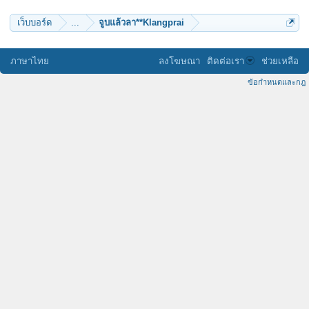
เว็บบอร์ด
...
จูบแล้วลา**Klangprai
ภาษาไทย
ลงโฆษณา
ติดต่อเรา
ช่วยเหลือ
ข้อกำหนดและกฎ