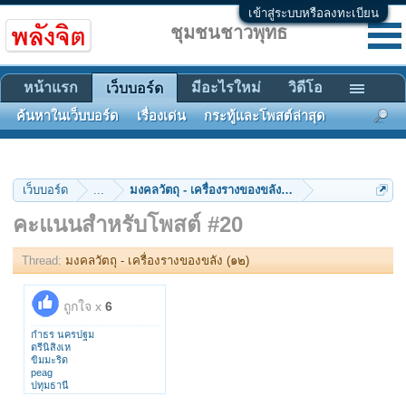
เข้าสู่ระบบหรือลงทะเบียน
ชุมชนชาวพุทธ
หน้าแรก
มีอะไรใหม่
วิดีโอ
เว็บบอร์ด
ค้นหาในเว็บบอร์ด
เรื่องเด่น
กระทู้และโพสต์ล่าสุด
เว็บบอร์ด
...
มงคลวัตถุ - เครื่องรางของขลัง (๑๒)
คะแนนสำหรับโพสต์ #20
Thread:
มงคลวัตถุ - เครื่องรางของขลัง (๑๒)
ถูกใจ x
6
กำธร นครปฐม
ตรีนิสิงเห
ขิมมะริด
peag
ปทุมธานี
FinalRebirth