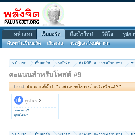
หน้าแรก
มีอะไรใหม่
วิดีโอ
รูปภา
เว็บบอร์ด
ค้นหาในเว็บบอร์ด
เรื่องเด่น
กระทู้และโพสต์ล่าสุด
หน้าแรก
เว็บบอร์ด
พลังจิต
ภัยพิบัติและการเตรียมการ
ช่
คะแนนสำหรับโพสต์ #9
Thread:
ช่วยตอบได้มั๊ยว่า " อวสานของโลกจะเป็นจริงหรือไม่ ? "
ถูกใจ x
2
bluebaby2
พุทธโกมุท
หน้าแรก
เว็บบอร์ด
พลังจิต
ภัยพิบัติและการเตรียมการ
ช่