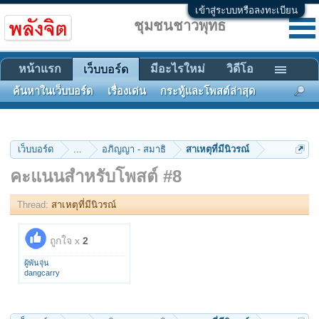
เข้าสู่ระบบหรือลงทะเบียน
ชุมชนชาวพุทธ
หน้าแรก
มีอะไรใหม่
วิดีโอ
เว็บบอร์ด
ค้นหาในเว็บบอร์ด
เรื่องเด่น
กระทู้และโพสต์ล่าสุด
เว็บบอร์ด
...
อภิญญา - สมาธิ
สาเหตุที่มีนิวรณ์
คะแนนสำหรับโพสต์ #8
Thread:
สาเหตุที่มีนิวรณ์
ถูกใจ x
2
ผู้พันจุ่น
dangcarry