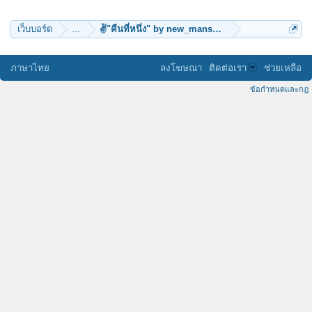
ppojai
เว็บบอร์ด
...
✌"คืนที่หนึ่ง" by new_mansum
ภาษาไทย
ลงโฆษณา
ติดต่อเรา
ช่วยเหลือ
ข้อกำหนดและกฎ