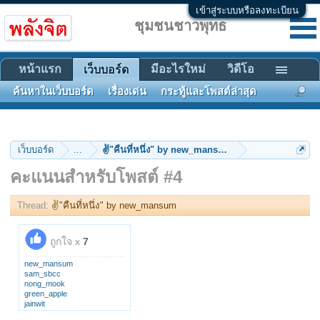
เข้าสู่ระบบหรือลงทะเบียน
ชุมชนชาวพุทธ
หน้าแรก
มีอะไรใหม่
วิดีโอ
เว็บบอร์ด
ค้นหาในเว็บบอร์ด
เรื่องเด่น
กระทู้และโพสต์ล่าสุด
เว็บบอร์ด
...
✌"คืนที่หนึ่ง" by new_mansum
คะแนนสำหรับโพสต์ #4
Thread:
✌"คืนที่หนึ่ง" by new_mansum
ถูกใจ x
7
new_mansum
sam_sbcc
nong_mook
green_apple
jainwit
Lila57