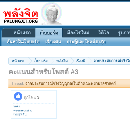
หน้าแรก
มีอะไรใหม่
วิดีโอ
รูปภา
เว็บบอร์ด
ค้นหาในเว็บบอร์ด
เรื่องเด่น
กระทู้และโพสต์ล่าสุด
หน้าแรก
เว็บบอร์ด
พลังจิต
เรื่องผี
จากประสบการณ์จริง
คะแนนสำหรับโพสต์ #3
Thread:
จากประสบการณ์จริงวิญญาณในตึกคณะพยาบาลศาสตร์
ถูกใจ x
3
yaka
weerayutsing
เหมยหลิน