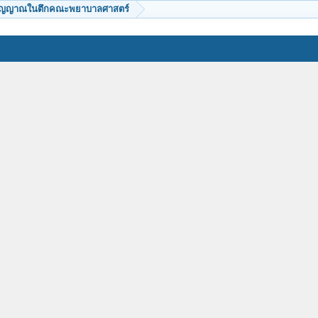
วิญญาณในตึกคณะพยาบาลศาสตร์