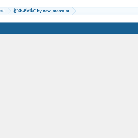
ากล
✌"คืนที่หนึ่ง" by new_mansum