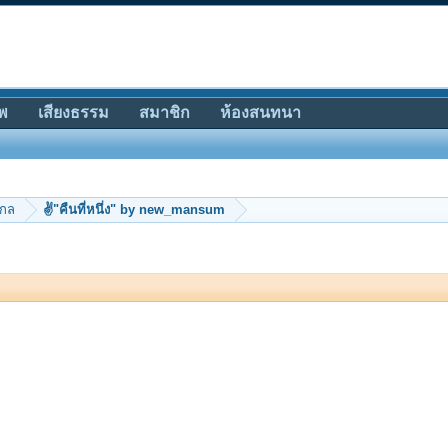
พ
เสียงธรรม
สมาชิก
ห้องสนทนา
ากล
✌"คืนที่หนึ่ง" by new_mansum