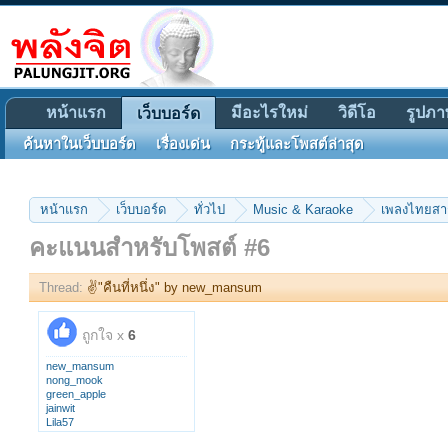
หน้าแรก
มีอะไรใหม่
วิดีโอ
รูปภา
เว็บบอร์ด
ค้นหาในเว็บบอร์ด
เรื่องเด่น
กระทู้และโพสต์ล่าสุด
หน้าแรก
เว็บบอร์ด
ทั่วไป
Music & Karaoke
เพลงไทยส
คะแนนสำหรับโพสต์ #6
Thread:
✌"คืนที่หนึ่ง" by new_mansum
ถูกใจ x
6
new_mansum
nong_mook
green_apple
jainwit
Lila57
ppojai