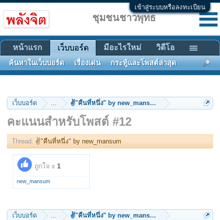
เข้าสู่ระบบหรือลงทะเบียน
ชุมชนชาวพุทธ
หน้าแรก
มีอะไรใหม่
วิดีโอ
เว็บบอร์ด
ค้นหาในเว็บบอร์ด
เรื่องเด่น
กระทู้และโพสต์ล่าสุด
เว็บบอร์ด
...
✌"คืนที่หนึ่ง" by new_mansum
คะแนนสำหรับโพสต์ #12
Thread:
✌"คืนที่หนึ่ง" by new_mansum
ถูกใจ x
1
new_mansum
เว็บบอร์ด
...
✌"คืนที่หนึ่ง" by new_mansum