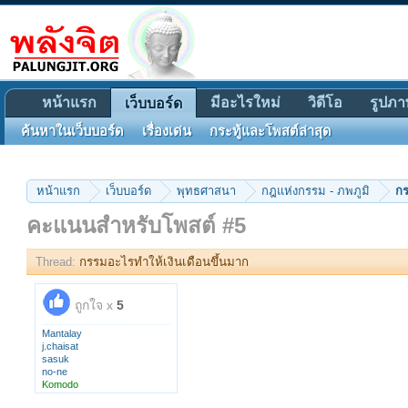
หน้าแรก
มีอะไรใหม่
วิดีโอ
รูปภา
เว็บบอร์ด
ค้นหาในเว็บบอร์ด
เรื่องเด่น
กระทู้และโพสต์ล่าสุด
หน้าแรก
เว็บบอร์ด
พุทธศาสนา
กฎแห่งกรรม - ภพภูมิ
กร
คะแนนสำหรับโพสต์ #5
Thread:
กรรมอะไรทำให้เงินเดือนขึ้นมาก
ถูกใจ x
5
Mantalay
j.chaisat
sasuk
no-ne
Komodo