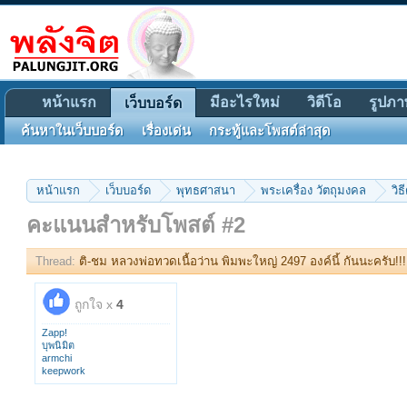
หน้าแรก
มีอะไรใหม่
วิดีโอ
รูปภา
เว็บบอร์ด
ค้นหาในเว็บบอร์ด
เรื่องเด่น
กระทู้และโพสต์ล่าสุด
หน้าแรก
เว็บบอร์ด
พุทธศาสนา
พระเครื่อง วัตถุมงคล
วิธ
คะแนนสำหรับโพสต์ #2
Thread:
ติ-ชม หลวงพ่อทวดเนื้อว่าน พิมพะใหญ่ 2497 องค์นี้ กันนะครับ!!!
ถูกใจ x
4
Zapp!
บุพนิมิต
armchi
keepwork