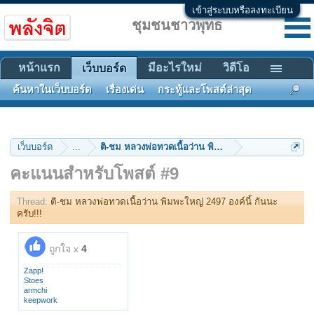
เข้าสู่ระบบหรือลงทะเบียน
ชุมชนชาวพุทธ
หน้าแรก
มีอะไรใหม่
วิดีโอ
เว็บบอร์ด
ค้นหาในเว็บบอร์ด
เรื่องเด่น
กระทู้และโพสต์ล่าสุด
เว็บบอร์ด
...
ติ-ชม หลวงพ่อทวดเนื้อว่าน พิมพะใหญ่ 2497 องค์นี้ กัน
คะแนนสำหรับโพสต์ #9
Thread:
ติ-ชม หลวงพ่อทวดเนื้อว่าน พิมพะใหญ่ 2497 องค์นี้ กันนะ
ครับ!!!
ถูกใจ x
4
Zapp!
Stoes
armchi
keepwork