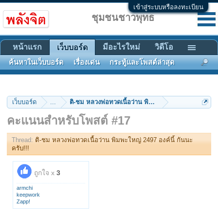
เข้าสู่ระบบหรือลงทะเบียน
ชุมชนชาวพุทธ
หน้าแรก
มีอะไรใหม่
วิดีโอ
เว็บบอร์ด
ค้นหาในเว็บบอร์ด
เรื่องเด่น
กระทู้และโพสต์ล่าสุด
เว็บบอร์ด
...
ติ-ชม หลวงพ่อทวดเนื้อว่าน พิมพะใหญ่ 2497 องค์นี้ กัน
คะแนนสำหรับโพสต์ #17
Thread:
ติ-ชม หลวงพ่อทวดเนื้อว่าน พิมพะใหญ่ 2497 องค์นี้ กันนะ
ครับ!!!
ถูกใจ x
3
armchi
keepwork
Zapp!