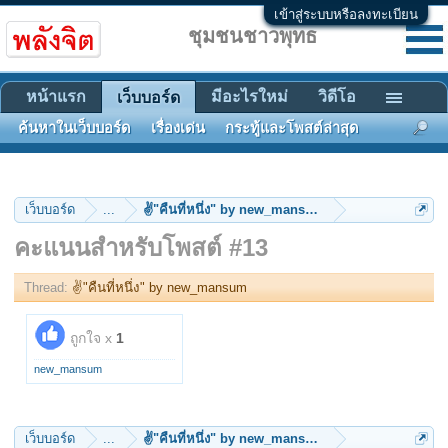
เข้าสู่ระบบหรือลงทะเบียน
ชุมชนชาวพุทธ
หน้าแรก
มีอะไรใหม่
วิดีโอ
เว็บบอร์ด
ค้นหาในเว็บบอร์ด
เรื่องเด่น
กระทู้และโพสต์ล่าสุด
เว็บบอร์ด
...
✌"คืนที่หนึ่ง" by new_mansum
คะแนนสำหรับโพสต์ #13
Thread:
✌"คืนที่หนึ่ง" by new_mansum
ถูกใจ x
1
new_mansum
เว็บบอร์ด
...
✌"คืนที่หนึ่ง" by new_mansum