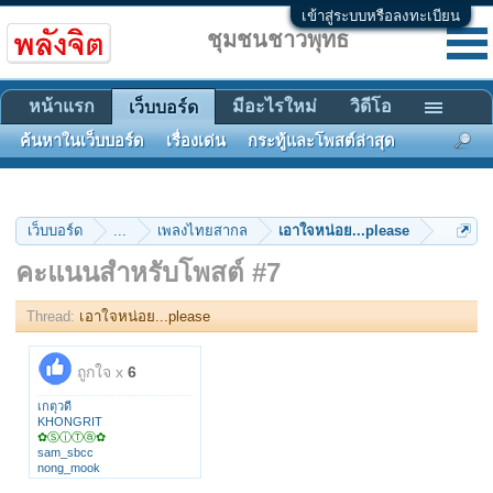
เข้าสู่ระบบหรือลงทะเบียน
ชุมชนชาวพุทธ
หน้าแรก
มีอะไรใหม่
วิดีโอ
เว็บบอร์ด
ค้นหาในเว็บบอร์ด
เรื่องเด่น
กระทู้และโพสต์ล่าสุด
เว็บบอร์ด
...
เพลงไทยสากล
เอาใจหน่อย...please
คะแนนสำหรับโพสต์ #7
Thread:
เอาใจหน่อย...please
ถูกใจ x
6
เกตุวดี
KHONGRIT
✿ⓈⓘⓉⓐ✿
sam_sbcc
nong_mook
music_lover_man