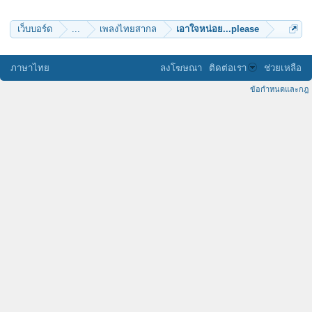
เว็บบอร์ด
...
เพลงไทยสากล
เอาใจหน่อย...please
ภาษาไทย
ลงโฆษณา
ติดต่อเรา
ช่วยเหลือ
ข้อกำหนดและกฎ