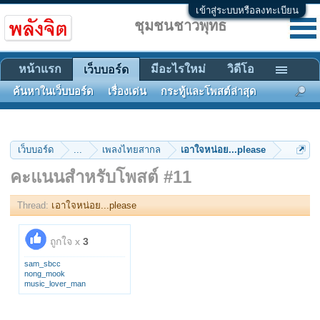
เข้าสู่ระบบหรือลงทะเบียน
ชุมชนชาวพุทธ
หน้าแรก
มีอะไรใหม่
วิดีโอ
เว็บบอร์ด
ค้นหาในเว็บบอร์ด
เรื่องเด่น
กระทู้และโพสต์ล่าสุด
เว็บบอร์ด
...
เพลงไทยสากล
เอาใจหน่อย...please
คะแนนสำหรับโพสต์ #11
Thread:
เอาใจหน่อย...please
ถูกใจ x
3
sam_sbcc
nong_mook
music_lover_man