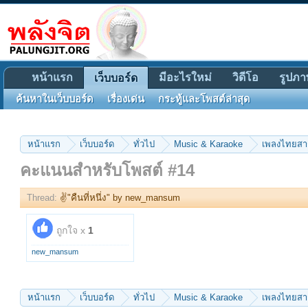
หน้าแรก
มีอะไรใหม่
วิดีโอ
รูปภา
เว็บบอร์ด
ค้นหาในเว็บบอร์ด
เรื่องเด่น
กระทู้และโพสต์ล่าสุด
หน้าแรก
เว็บบอร์ด
ทั่วไป
Music & Karaoke
เพลงไทยส
คะแนนสำหรับโพสต์ #14
Thread:
✌"คืนที่หนึ่ง" by new_mansum
ถูกใจ x
1
new_mansum
หน้าแรก
เว็บบอร์ด
ทั่วไป
Music & Karaoke
เพลงไทยส