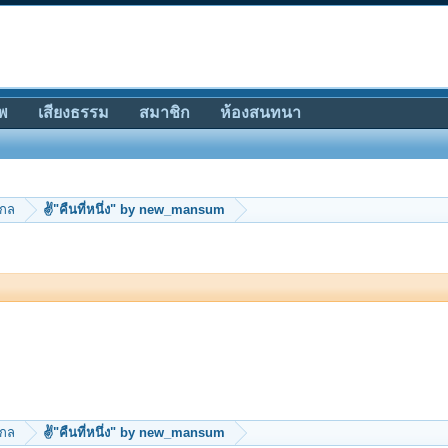
พ
เสียงธรรม
สมาชิก
ห้องสนทนา
ากล
✌"คืนที่หนึ่ง" by new_mansum
ากล
✌"คืนที่หนึ่ง" by new_mansum