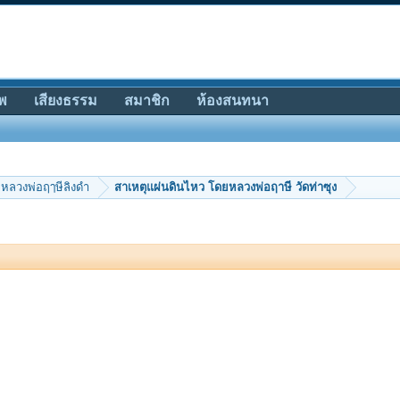
พ
เสียงธรรม
สมาชิก
ห้องสนทนา
หลวงพ่อฤๅษีลิงดำ
สาเหตุแผ่นดินไหว โดยหลวงพ่อฤาษี วัดท่าซุง