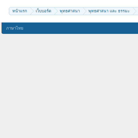
weerayutsing
ผู้หลงผิด
ธรรมวิวัฒน์
หน้าแรก
เว็บบอร์ด
พุทธศาสนา
พุทธศาสนา และ ธรรมะ
e20aoa
toyhonda
chai9000
ต้นบุญ
ภาษาไทย
ปริมบุญ
บ่าวใต้
sasuk
นายเก๋อ
taweewattana