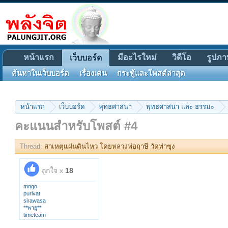
หน้าแรก
มีอะไรใหม่
วิดีโอ
รูปภา
เว็บบอร์ด
ค้นหาในเว็บบอร์ด
เรื่องเด่น
กระทู้และโพสต์ล่าสุด
หน้าแรก
เว็บบอร์ด
พุทธศาสนา
พุทธศาสนา และ ธรรมะ
คะแนนสำหรับโพสต์ #4
Thread:
สาเหตุแผ่นดินไหว โดยหลวงพ่อฤาษี วัดท่าซุง
ถูกใจ x
18
mngo
purivat
sirawasa
**พายุ**
timeteam
chai8383