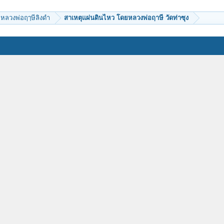
หลวงพ่อฤๅษีลิงดำ
สาเหตุแผ่นดินไหว โดยหลวงพ่อฤาษี วัดท่าซุง