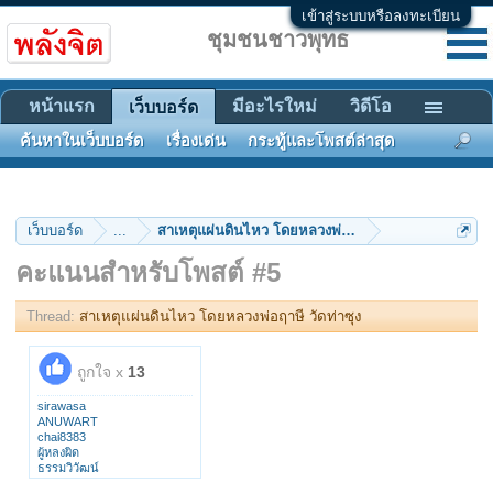
เข้าสู่ระบบหรือลงทะเบียน
ชุมชนชาวพุทธ
หน้าแรก
มีอะไรใหม่
วิดีโอ
เว็บบอร์ด
ค้นหาในเว็บบอร์ด
เรื่องเด่น
กระทู้และโพสต์ล่าสุด
เว็บบอร์ด
...
สาเหตุแผ่นดินไหว โดยหลวงพ่อฤาษี วัดท่าซุง
คะแนนสำหรับโพสต์ #5
Thread:
สาเหตุแผ่นดินไหว โดยหลวงพ่อฤาษี วัดท่าซุง
ถูกใจ x
13
sirawasa
ANUWART
chai8383
ผู้หลงผิด
ธรรมวิวัฒน์
อภิราม