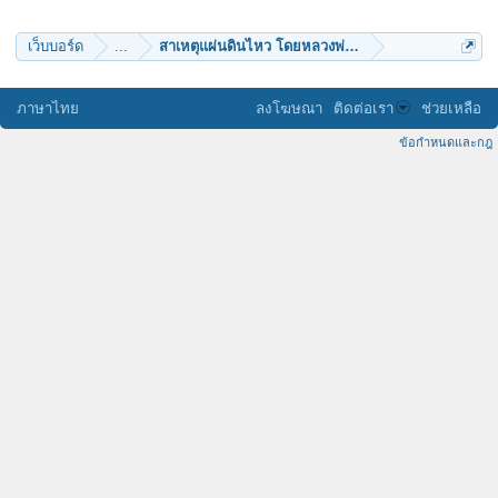
toyhonda
chai9000
ต้นบุญ
เว็บบอร์ด
...
สาเหตุแผ่นดินไหว โดยหลวงพ่อฤาษี วัดท่าซุง
บ่าวใต้
sasuk
นายเก๋อ
taweewattana
ภาษาไทย
ลงโฆษณา
ติดต่อเรา
ช่วยเหลือ
ข้อกำหนดและกฎ