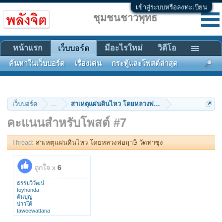
เข้าสู่ระบบหรือลงทะเบียน
ชุมชนชาวพุทธ
หน้าแรก
มีอะไรใหม่
วิดีโอ
เว็บบอร์ด
ค้นหาในเว็บบอร์ด
เรื่องเด่น
กระทู้และโพสต์ล่าสุด
เว็บบอร์ด
...
สาเหตุแผ่นดินไหว โดยหลวงพ่อฤาษี วัดท่าซุง
คะแนนสำหรับโพสต์ #7
Thread:
สาเหตุแผ่นดินไหว โดยหลวงพ่อฤาษี วัดท่าซุง
ถูกใจ x
6
ธรรมวิวัฒน์
toyhonda
ต้นบุญ
บ่าวใต้
taweewattana
อภิราม