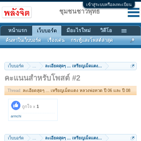
เข้าสู่ระบบหรือลงทะเบียน
ชุมชนชาวพุทธ
หน้าแรก
มีอะไรใหม่
วิดีโอ
เว็บบอร์ด
ค้นหาในเว็บบอร์ด
เรื่องเด่น
กระทู้และโพสต์ล่าสุด
เว็บบอร์ด
...
ละเอียดสุดๆ ... เหรียญเม็ดแตง หลวงพ่อทวด ปี 06 และ 
คะแนนสำหรับโพสต์ #2
Thread:
ละเอียดสุดๆ ... เหรียญเม็ดแตง หลวงพ่อทวด ปี 06 และ ปี 08
ถูกใจ x
1
armchi
เว็บบอร์ด
...
ละเอียดสุดๆ ... เหรียญเม็ดแตง หลวงพ่อทวด ปี 06 และ 