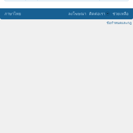
ภาษาไทย
ลงโฆษณา
ติดต่อเรา
ช่วยเหลือ
ข้อกำหนดและกฎ