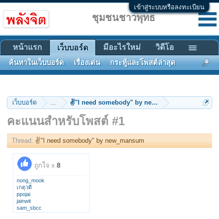
เข้าสู่ระบบหรือลงทะเบียน
ชุมชนชาวพุทธ
หน้าแรก
มีอะไรใหม่
วิดีโอ
เว็บบอร์ด
ค้นหาในเว็บบอร์ด
เรื่องเด่น
กระทู้และโพสต์ล่าสุด
เว็บบอร์ด
...
✌"I need somebody" by new_mansum
คะแนนสำหรับโพสต์ #1
Thread:
✌"I need somebody" by new_mansum
ถูกใจ x
8
nong_mook
เกตุวดี
ppojai
jainwit
sam_sbcc
renai