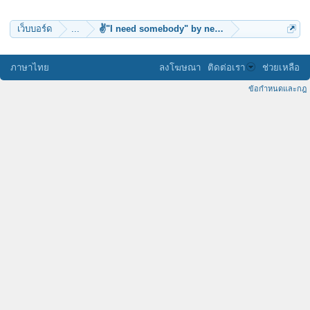
music_lover_man
akkawin
เว็บบอร์ด
...
✌"I need somebody" by new_mansum
ภาษาไทย
ลงโฆษณา
ติดต่อเรา
ช่วยเหลือ
ข้อกำหนดและกฎ