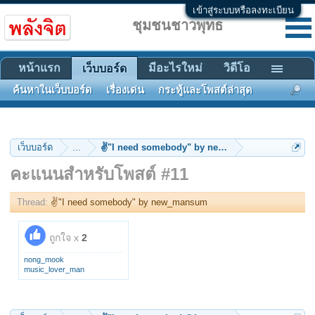
เข้าสู่ระบบหรือลงทะเบียน
ชุมชนชาวพุทธ
หน้าแรก
มีอะไรใหม่
วิดีโอ
เว็บบอร์ด
ค้นหาในเว็บบอร์ด
เรื่องเด่น
กระทู้และโพสต์ล่าสุด
เว็บบอร์ด
...
✌"I need somebody" by new_mansum
คะแนนสำหรับโพสต์ #11
Thread:
✌"I need somebody" by new_mansum
ถูกใจ x
2
nong_mook
music_lover_man