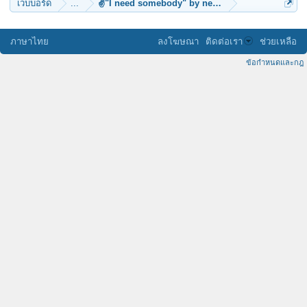
เว็บบอร์ด
...
✌"I need somebody" by new_mansum
ภาษาไทย
ลงโฆษณา
ติดต่อเรา
ช่วยเหลือ
ข้อกำหนดและกฎ