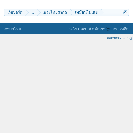
เว็บบอร์ด
...
เพลงไทยสากล
เหมือนไม่เคย
ภาษาไทย
ลงโฆษณา
ติดต่อเรา
ช่วยเหลือ
ข้อกำหนดและกฎ