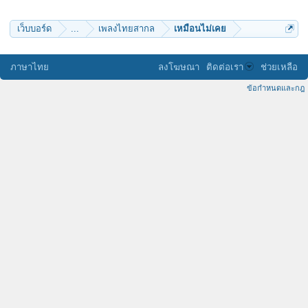
เว็บบอร์ด
...
เพลงไทยสากล
เหมือนไม่เคย
ภาษาไทย
ลงโฆษณา
ติดต่อเรา
ช่วยเหลือ
ข้อกำหนดและกฎ