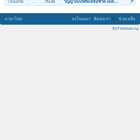
เว็บบอร์ด
...
เรื่องผี
วิญญาณน9ศพเหยื่อซีวิคโผล่เห็นกันจะจะ
ภาษาไทย
ลงโฆษณา
ติดต่อเรา
ช่วยเหลือ
ข้อกำหนดและกฎ