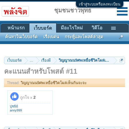
เข้าสู่ระบบหรือลงทะเบียน
ชุมชนชาวพุทธ
หน้าแรก
มีอะไรใหม่
วิดีโอ
เว็บบอร์ด
ค้นหาในเว็บบอร์ด
เรื่องเด่น
กระทู้และโพสต์ล่าสุด
เว็บบอร์ด
...
เรื่องผี
วิญญาณน9ศพเหยื่อซีวิคโผล่เห็นกันจะจะ
คะแนนสำหรับโพสต์ #11
Thread:
วิญญาณน9ศพเหยื่อซีวิคโผล่เห็นกันจะจะ
ถูกใจ x
2
ปูชนีย์
anny999