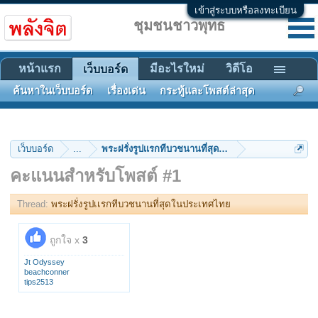
เข้าสู่ระบบหรือลงทะเบียน
ชุมชนชาวพุทธ
หน้าแรก
มีอะไรใหม่
วิดีโอ
เว็บบอร์ด
ค้นหาในเว็บบอร์ด
เรื่องเด่น
กระทู้และโพสต์ล่าสุด
เว็บบอร์ด
...
พระฝรั่งรูปเเรกทีบวชนานที่สุดในประเทศไทย
คะแนนสำหรับโพสต์ #1
Thread:
พระฝรั่งรูปเเรกทีบวชนานที่สุดในประเทศไทย
ถูกใจ x
3
Jt Odyssey
beachconner
tips2513