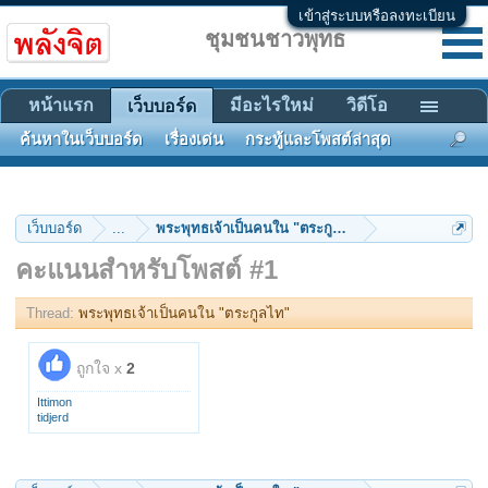
เข้าสู่ระบบหรือลงทะเบียน
ชุมชนชาวพุทธ
หน้าแรก
มีอะไรใหม่
วิดีโอ
เว็บบอร์ด
ค้นหาในเว็บบอร์ด
เรื่องเด่น
กระทู้และโพสต์ล่าสุด
เว็บบอร์ด
...
พระพุทธเจ้าเป็นคนใน "ตระกูลไท"
คะแนนสำหรับโพสต์ #1
Thread:
พระพุทธเจ้าเป็นคนใน "ตระกูลไท"
ถูกใจ x
2
Ittimon
tidjerd