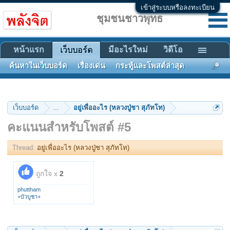
เข้าสู่ระบบหรือลงทะเบียน
ชุมชนชาวพุทธ
หน้าแรก
มีอะไรใหม่
วิดีโอ
เว็บบอร์ด
ค้นหาในเว็บบอร์ด
เรื่องเด่น
กระทู้และโพสต์ล่าสุด
เว็บบอร์ด
...
อยู่เพื่ออะไร (หลวงปู่ชา สุภัทโท)
คะแนนสำหรับโพสต์ #5
Thread:
อยู่เพื่ออะไร (หลวงปู่ชา สุภัทโท)
ถูกใจ x
2
phuttham
+บัวบูชา+