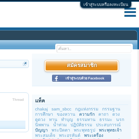
เข้าสู่ระบบหรือลงทะเบียน
สมัครสมาชิก
เข้าสู่ระบบด้วย Facebook
Thread
แท็ค
chakaj
sam_sbcc
กฎแห่งกรรม
กรรมฐาน
การศึกษา
ของหวาน
ความรัก
คาถา
ดวง
ดูดวง
ทาน
ทำบุญ
ธรรมทาน
ธรรมะ
นรก
นิพพาน
น้ำท่วม
ปฏิบัติธรรม
ประสบการณ์
ปัญญา
พระปิดตา
พระพุทธรูป
พระพุทธเจ้า
พระสมเด็จ
พระอรหันต์
พระเครื่อง