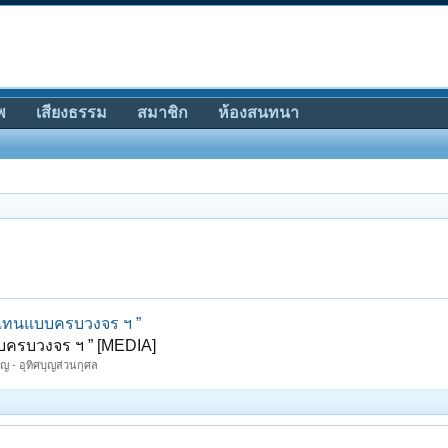
พ
เสียงธรรม
สมาชิก
ห้องสนทนา
แทนแบบครบวงจร ฯ ”
ครบวงจร ฯ ” [MEDIA]
ญ - อุทิศบุญส่วนกุศล