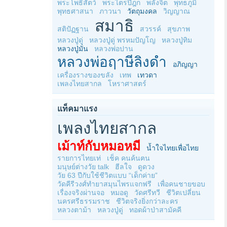
พระโพธิสัตว์
พระไตรปิฎก
พลังจิต
พุทธภูมิ
พุทธศาสนา
ภาวนา
วัตถุมงคล
วิญญาณ
สมาธิ
สติปัฏฐาน
สวรรค์
สุขภาพ
หลวงปู่ดู่
หลวงปู่ดู่ พรหมปัญโญ
หลวงปู่ทิม
หลวงปู่มั่น
หลวงพ่อปาน
หลวงพ่อฤาษีลิงดำ
อภิญญา
เครื่องรางของขลัง
เทพ
เทวดา
เพลงไทยสากล
โหราศาสตร์
แท็คมาแรง
เพลงไทยสากล
เม้าท์กับหมอหมี
น้ำใจไทยเพื่อไทย
รายการไทยเท่
เช็ค คนค้นฅน
มนุษย์ต่างวัย talk
ฮีลใจ
ดูดวง
วัย 63 ปีกับใช้ชีวิตแบบ “เด็กค่าย”
วัดคีรีวงศ์ทำยาสมุนไพรแจกฟรี
เพื่อคนชายขอบ
เรื่องจริงผ่านจอ
หมอดู
วัดศรีทวี
ชีวิตเปลี่ยน
นครศรีธรรมราช
ชีวิตจริงยิ่งกว่าละคร
หลวงตาม้า
หลวงปู่ดู่
ทอดผ้าป่าสามัคคี